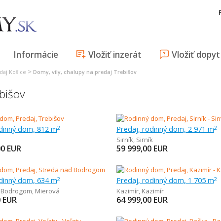
Informácie
Vložiť inzerát
Vložiť dopyt
>
daj Košice
Domy, vily, chalupy na predaj Trebišov
bišov
odinný dom, 812 m
Predaj, rodinný dom, 2 971 m
2
2
Sirník
,
Sirník
00
EUR
59 999,00
EUR
odinný dom, 634 m
Predaj, rodinný dom, 1 705 m
2
2
d Bodrogom
,
Mierová
Kazimír
,
Kazimír
0
EUR
64 999,00
EUR