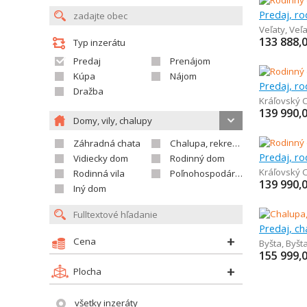
Predaj, r
Veľaty
,
Veľa
133 888,
Typ inzerátu
Predaj
Prenájom
Kúpa
Nájom
Predaj, r
Dražba
Kráľovský 
139 990,
Domy, vily, chalupy
Záhradná chata
Chalupa, rekreačný domček
Predaj, r
Vidiecky dom
Rodinný dom
Kráľovský 
Rodinná vila
Poľnohospodárska usadlosť
139 990,
Iný dom
Cena
Byšta
,
Byšt
155 999,
Plocha
všetky inzeráty