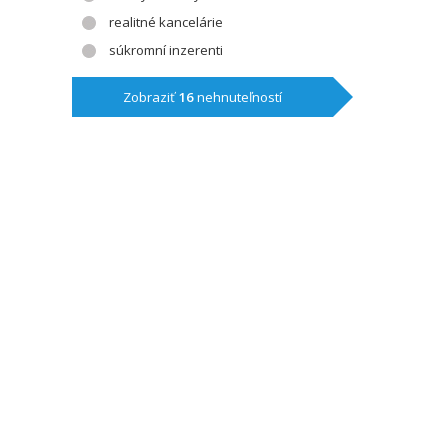
realitné kancelárie
súkromní inzerenti
Zobraziť
16
nehnuteľností