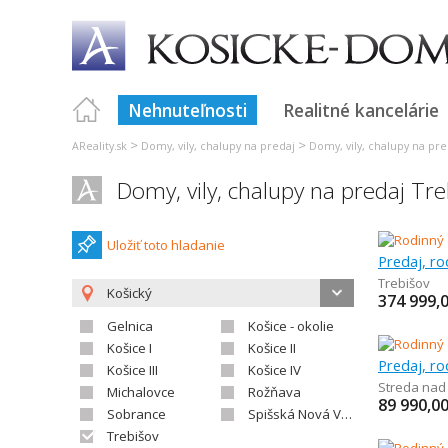
Nehnuteľnosti
Realitné kancelárie
>
>
AReality.sk
Domy, vily, chalupy na predaj
Domy, vily, chalupy na pre
Domy, vily, chalupy na predaj Tre
Uložiť toto hladanie
Predaj, r
Trebišov
Košický
374 999,
Gelnica
Košice - okolie
Košice I
Košice II
Predaj, r
Košice III
Košice IV
Streda na
Michalovce
Rožňava
89 990,0
Sobrance
Spišská Nová Ves
Trebišov