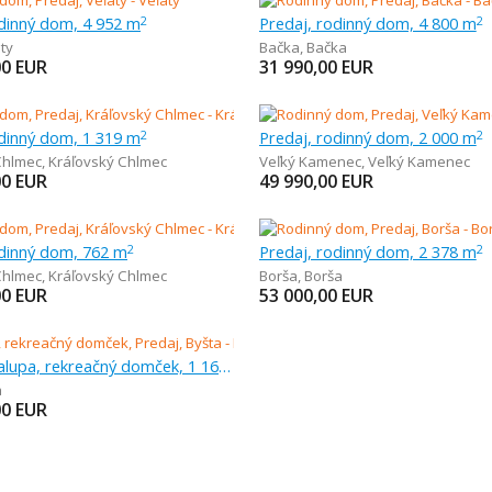
odinný dom, 4 952 m
Predaj, rodinný dom, 4 800 m
2
2
ty
Bačka
,
Bačka
00
EUR
31 990,00
EUR
odinný dom, 1 319 m
Predaj, rodinný dom, 2 000 m
2
2
Chlmec
,
Kráľovský Chlmec
Veľký Kamenec
,
Veľký Kamenec
00
EUR
49 990,00
EUR
odinný dom, 762 m
Predaj, rodinný dom, 2 378 m
2
2
Chlmec
,
Kráľovský Chlmec
Borša
,
Borša
00
EUR
53 000,00
EUR
Predaj, chalupa, rekreačný domček, 1 165 m
a
00
EUR