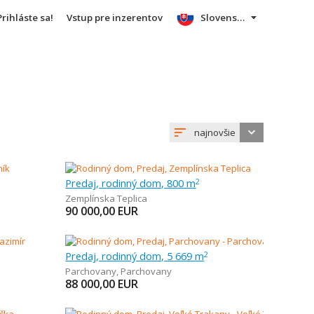
Prihláste sa!
Vstup pre inzerentov
Slovensky
najnovšie
Predaj, rodinný dom, 800 m
2
Zemplínska Teplica
90 000,00
EUR
Predaj, rodinný dom, 5 669 m
2
Parchovany
,
Parchovany
88 000,00
EUR