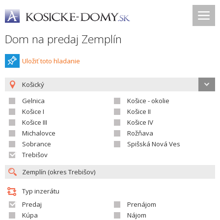
Dom na predaj Zemplín
Uložiť toto hladanie
Košický
Gelnica
Košice - okolie
Košice I
Košice II
Košice III
Košice IV
Michalovce
Rožňava
Sobrance
Spišská Nová Ves
Trebišov
Typ inzerátu
Predaj
Prenájom
Kúpa
Nájom