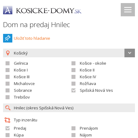
Dom na predaj Hnilec
Uložiť toto hladanie
Košický
Gelnica
Košice - okolie
Košice I
Košice II
Košice III
Košice IV
Michalovce
Rožňava
Sobrance
Spišská Nová Ves
Trebišov
Typ inzerátu
Predaj
Prenájom
Kúpa
Nájom