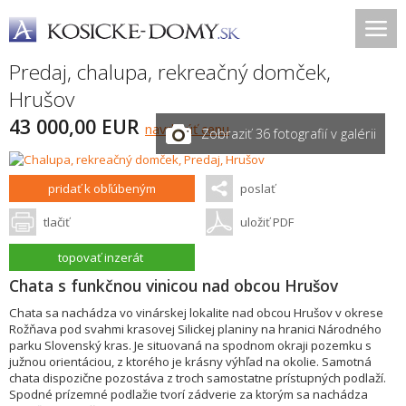
Predaj, chalupa, rekreačný domček,
Hrušov
43 000,00 EUR
navrhnúť cenu
Zobraziť 36 fotografií v galérii
pridať k obľúbeným
poslať
tlačiť
uložiť PDF
topovať inzerát
Chata s funkčnou vinicou nad obcou Hrušov
Chata sa nachádza vo vinárskej lokalite nad obcou Hrušov v okrese
Rožňava pod svahmi krasovej Silickej planiny na hranici Národného
parku Slovenský kras. Je situovaná na spodnom okraji pozemku s
južnou orientáciou, z ktorého je krásny výhľad na okolie. Samotná
chata dispozične pozostáva z troch samostatne prístupných podlaží.
Spodné prízemné podlažie tvorí zádverie za ktorým sa nachádza