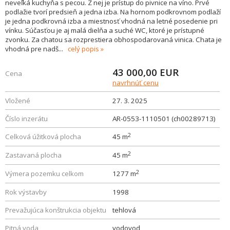
neveľká kuchyňa s pecou. Z nej je prístup do pivnice na víno. Prvé
podlažie tvorí predsieň a jedna izba. Na hornom podkrovnom podlaží
je jedna podkrovná izba a miestnosť vhodná na letné posedenie pri
vínku. Súčasťou je aj malá dielňa a suché WC, ktoré je prístupné
zvonku. Za chatou sa rozprestiera obhospodarovaná vinica. Chata je
vhodná pre nadš
...
celý popis
43 000,00
EUR
Cena
navrhnúť cenu
Vložené
27. 3. 2025
Číslo inzerátu
AR-0553-1110501 (ch00289713)
2
Celková úžitková plocha
45 m
2
Zastavaná plocha
45 m
2
Výmera pozemku celkom
1277 m
Rok výstavby
1998
Prevažujúca konštrukcia objektu
tehlová
Pitná voda
vodovod