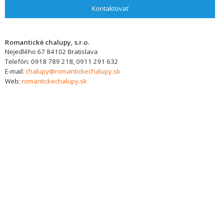
Kontaktovať
Romantické chalupy, s.r.o.
Nejedlého 67
84102
Bratislava
Telefón:
0918 789 218, 0911 291 632
E-mail:
chalupy@romantickechalupy.sk
Web:
romantickechalupy.sk