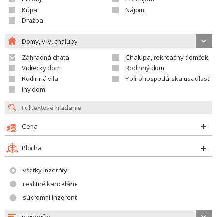
Kúpa
Nájom
Dražba
Domy, vily, chalupy
Záhradná chata
Chalupa, rekreačný domček
Vidiecky dom
Rodinný dom
Rodinná vila
Poľnohospodárska usadlosť
Iný dom
Cena
Plocha
všetky inzeráty
realitné kancelárie
súkromní inzerenti
najnovšie