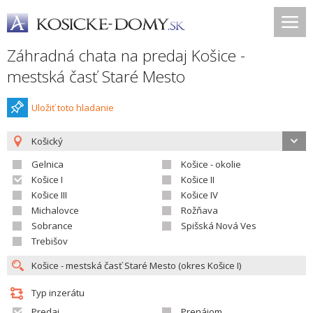
Záhradná chata na predaj Košice -
mestská časť Staré Mesto
Uložiť toto hladanie
Košický
Gelnica
Košice - okolie
Košice I
Košice II
Košice III
Košice IV
Michalovce
Rožňava
Sobrance
Spišská Nová Ves
Trebišov
Typ inzerátu
Predaj
Prenájom