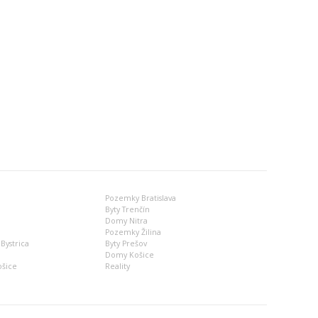
Pozemky Bratislava
Byty Trenčín
Domy Nitra
Pozemky Žilina
Bystrica
Byty Prešov
Domy Košice
ošice
Reality