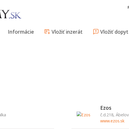
Informácie
Vložiť inzerát
Vložiť dopyt
Ezos
alka
č.d.218, Ábelov
www.ezos.sk