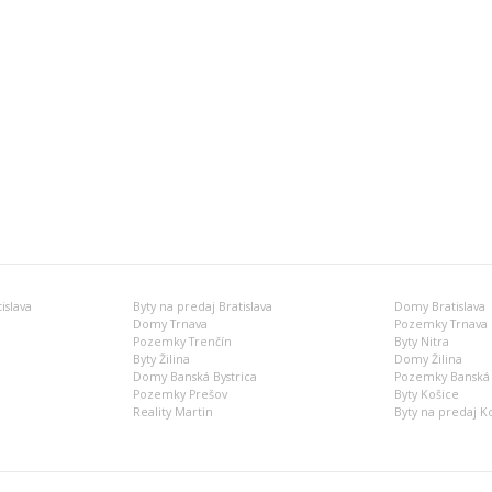
islava
Byty na predaj Bratislava
Domy Bratislava
Domy Trnava
Pozemky Trnava
Pozemky Trenčín
Byty Nitra
Byty Žilina
Domy Žilina
Domy Banská Bystrica
Pozemky Banská 
Pozemky Prešov
Byty Košice
Reality Martin
Byty na predaj K