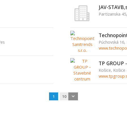
JAV-STAVB,s
Partizanska 45
Technopoint 
Ves
Púchovská 16, 
www.technopoi
TP GROUP -
Košice, Košice
www.tpgroup.
1
10