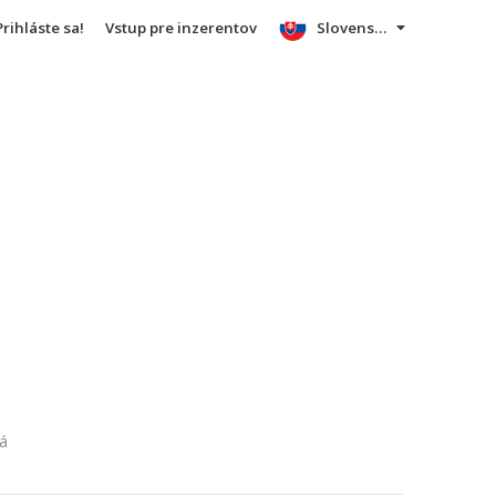
Prihláste sa!
Vstup pre inzerentov
Slovensky
á