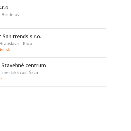
.r.o
, Bardejov
Sanitrends s.r.o.
Bratislava - Rača
nt.sk
 Stavebné centrum
 - mestská časť Šaca
sk