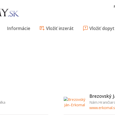
Informácie
Vložiť inzerát
Vložiť dopyt
Brezovský J
alka
Nám.Hraničiarov
www.erkomal.s