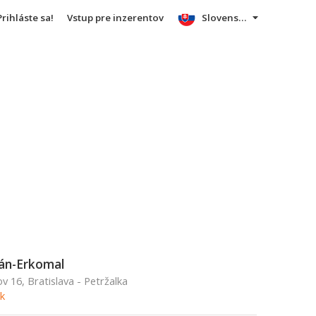
Prihláste sa!
Vstup pre inzerentov
Slovensky
án-Erkomal
 16, Bratislava - Petržalka
k