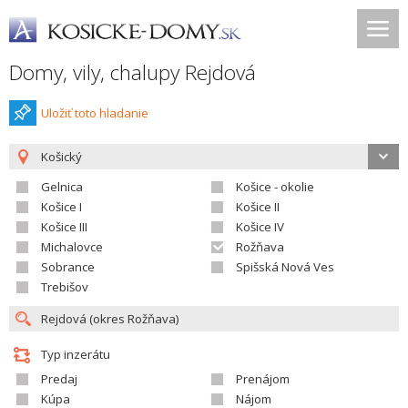
Domy, vily, chalupy Rejdová
Uložiť toto hladanie
Košický
Gelnica
Košice - okolie
Košice I
Košice II
Košice III
Košice IV
Michalovce
Rožňava
Sobrance
Spišská Nová Ves
Trebišov
Typ inzerátu
Predaj
Prenájom
Kúpa
Nájom