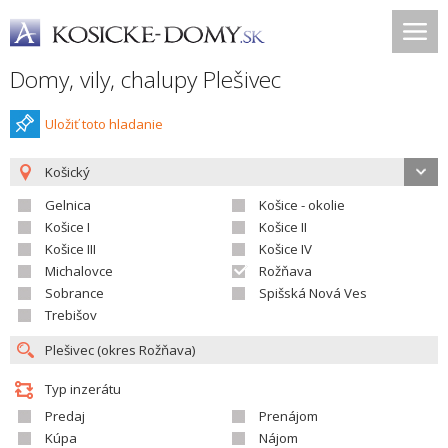
Domy, vily, chalupy Plešivec
Uložiť toto hladanie
Košický
Gelnica
Košice - okolie
Košice I
Košice II
Košice III
Košice IV
Michalovce
Rožňava
Sobrance
Spišská Nová Ves
Trebišov
Typ inzerátu
Predaj
Prenájom
Kúpa
Nájom