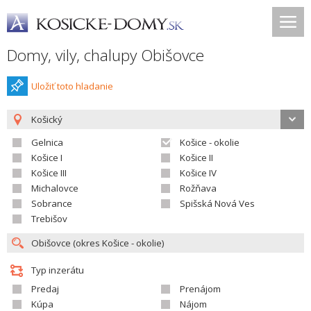
Domy, vily, chalupy Obišovce
Uložiť toto hladanie
Košický
Gelnica
Košice - okolie
Košice I
Košice II
Košice III
Košice IV
Michalovce
Rožňava
Sobrance
Spišská Nová Ves
Trebišov
Typ inzerátu
Predaj
Prenájom
Kúpa
Nájom