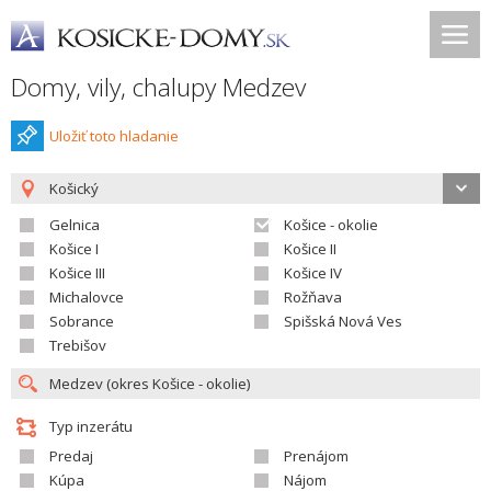
Domy, vily, chalupy Medzev
Uložiť toto hladanie
Košický
Gelnica
Košice - okolie
Košice I
Košice II
Košice III
Košice IV
Michalovce
Rožňava
Sobrance
Spišská Nová Ves
Trebišov
Typ inzerátu
Predaj
Prenájom
Kúpa
Nájom