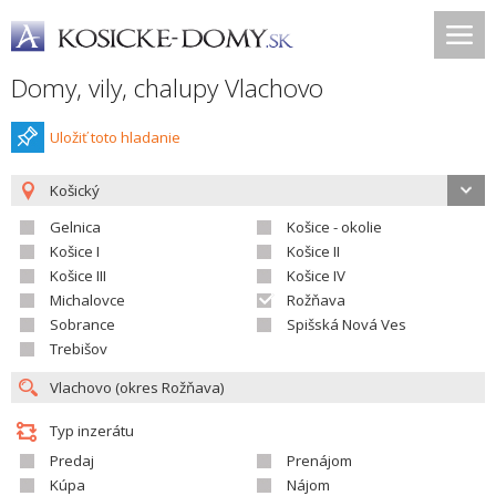
Domy, vily, chalupy Vlachovo
Uložiť toto hladanie
Košický
Gelnica
Košice - okolie
Košice I
Košice II
Košice III
Košice IV
Michalovce
Rožňava
Sobrance
Spišská Nová Ves
Trebišov
Typ inzerátu
Predaj
Prenájom
Kúpa
Nájom