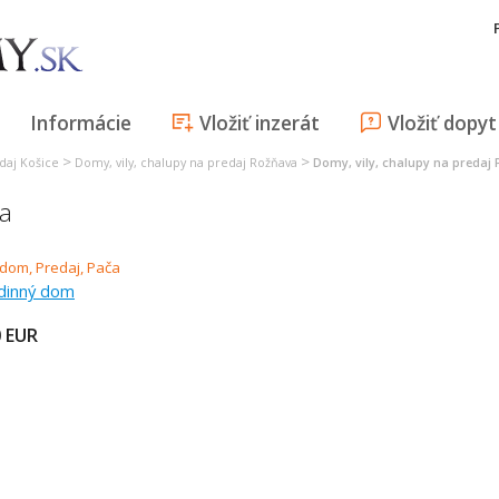
Informácie
Vložiť inzerát
Vložiť dopyt
>
>
daj Košice
Domy, vily, chalupy na predaj Rožňava
Domy, vily, chalupy na predaj 
ča
odinný dom
0
EUR