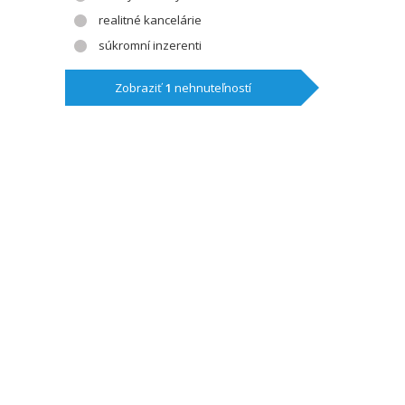
realitné kancelárie
súkromní inzerenti
Zobraziť
1
nehnuteľností