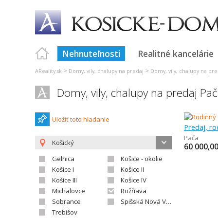
Nehnuteľnosti
Realitné kancelárie
>
>
AReality.sk
Domy, vily, chalupy na predaj
Domy, vily, chalupy na pre
Domy, vily, chalupy na predaj Pa
Uložiť toto hladanie
Predaj, r
Pača
Košický
60 000,0
Gelnica
Košice - okolie
Košice I
Košice II
Košice III
Košice IV
Michalovce
Rožňava
Sobrance
Spišská Nová Ves
Trebišov