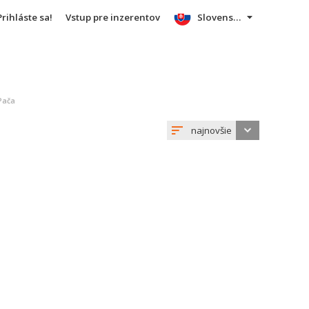
Prihláste sa!
Vstup pre inzerentov
Slovensky
Pača
najnovšie