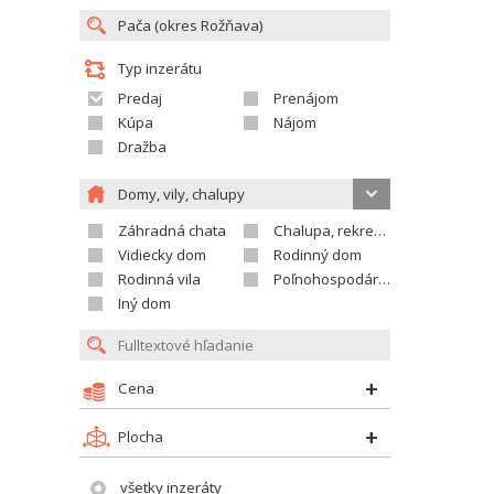
Typ inzerátu
Predaj
Prenájom
Kúpa
Nájom
Dražba
Domy, vily, chalupy
Záhradná chata
Chalupa, rekreačný domček
Vidiecky dom
Rodinný dom
Rodinná vila
Poľnohospodárska usadlosť
Iný dom
Cena
Plocha
všetky inzeráty