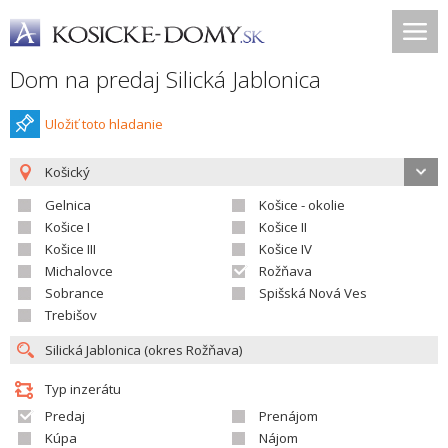
Dom na predaj Silická Jablonica
Uložiť toto hladanie
Košický
Gelnica
Košice - okolie
Košice I
Košice II
Košice III
Košice IV
Michalovce
Rožňava
Sobrance
Spišská Nová Ves
Trebišov
Typ inzerátu
Predaj
Prenájom
Kúpa
Nájom