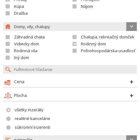
Kúpa
Nájom
Dražba
Domy, vily, chalupy
Záhradná chata
Chalupa, rekreačný domček
Vidiecky dom
Rodinný dom
Rodinná vila
Poľnohospodárska usadlosť
Iný dom
Cena
Plocha
všetky inzeráty
realitné kancelárie
súkromní inzerenti
najnovšie