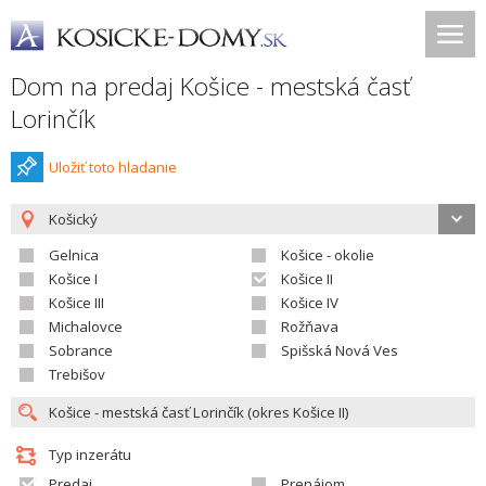
Dom na predaj Košice - mestská časť
Lorinčík
Uložiť toto hladanie
Košický
Gelnica
Košice - okolie
Košice I
Košice II
Košice III
Košice IV
Michalovce
Rožňava
Sobrance
Spišská Nová Ves
Trebišov
Typ inzerátu
Predaj
Prenájom