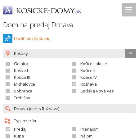
Dom na predaj Drnava
Uložiť toto hladanie
Košický
Gelnica
Košice - okolie
Košice I
Košice II
Košice III
Košice IV
Michalovce
Rožňava
Sobrance
Spišská Nová Ves
Trebišov
Typ inzerátu
Predaj
Prenájom
Kúpa
Nájom