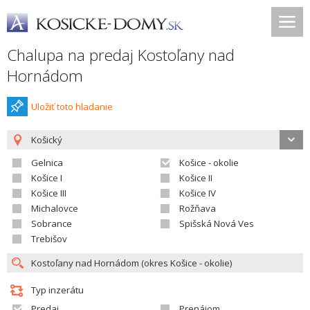
Chalupa na predaj Kostoľany nad
Hornádom
Uložiť toto hladanie
Košický
Gelnica
Košice - okolie
Košice I
Košice II
Košice III
Košice IV
Michalovce
Rožňava
Sobrance
Spišská Nová Ves
Trebišov
Typ inzerátu
Predaj
Prenájom