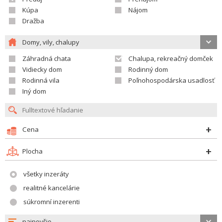
Kúpa
Nájom
Dražba
Domy, vily, chalupy
Záhradná chata
Chalupa, rekreačný domček
Vidiecky dom
Rodinný dom
Rodinná vila
Poľnohospodárska usadlosť
Iný dom
Cena
Plocha
všetky inzeráty
realitné kancelárie
súkromní inzerenti
najnovšie